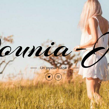
ounia-J
Un joyeux bazar !