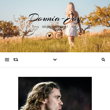
Dounia-Joy
Un joyeux bazar !