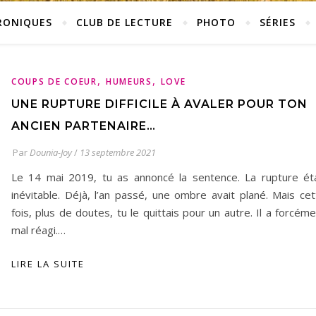
RONIQUES
CLUB DE LECTURE
PHOTO
SÉRIES
,
,
COUPS DE COEUR
HUMEURS
LOVE
UNE RUPTURE DIFFICILE À AVALER POUR TON
ANCIEN PARTENAIRE…
Par
Dounia-Joy
/
13 septembre 2021
Le 14 mai 2019, tu as annoncé la sentence. La rupture éta
inévitable. Déjà, l’an passé, une ombre avait plané. Mais cet
fois, plus de doutes, tu le quittais pour un autre. Il a forcém
mal réagi.…
LIRE LA SUITE