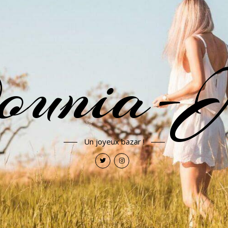
ounia-J
Un joyeux bazar !