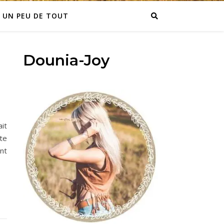
UN PEU DE TOUT
Dounia-Joy
it
te
ent