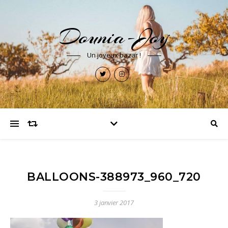
Dounia-Joy
Un joyeux bazar !
BALLOONS-388973_960_720
3 janvier 2017