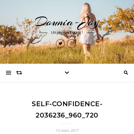
Dounia-Joy
Un joyeux bazar !
SELF-CONFIDENCE-
2036236_960_720
13 mars 2017