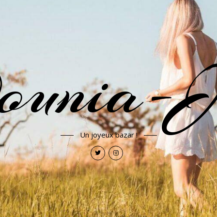
ounia-J
Un joyeux bazar !