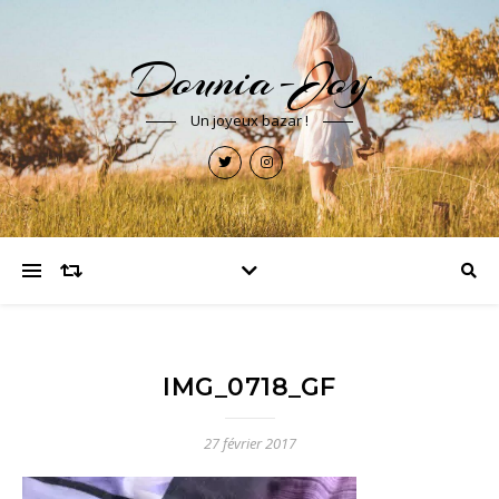
Dounia-Joy
Un joyeux bazar !
IMG_0718_GF
27 février 2017