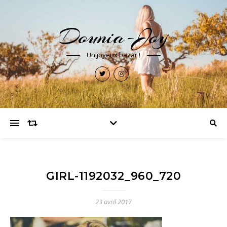
Dounia-Joy
Un joyeux bazar !
GIRL-1192032_960_720
23 avril 2017