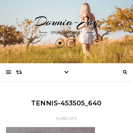
Dounia-Joy
Un joyeux bazar !
TENNIS-453505_640
6 juillet 2015