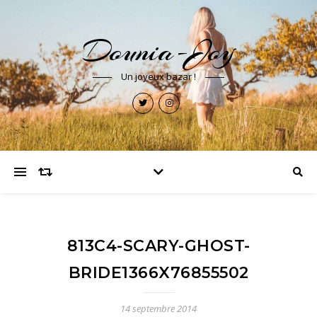
Dounia-Joy
Un joyeux bazar !
813C4-SCARY-GHOST-
BRIDE1366X76855502
14 septembre 2014