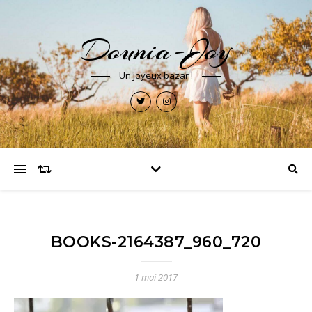
Dounia-Joy
Un joyeux bazar !
BOOKS-2164387_960_720
1 mai 2017