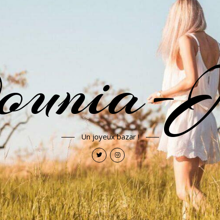
ounia-J
Un joyeux bazar !