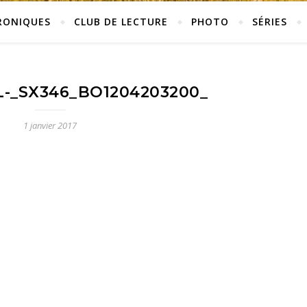
RONIQUES
CLUB DE LECTURE
PHOTO
SÉRIES
L-_SX346_BO1204203200_
1 janvier 2017