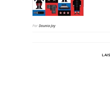
Par
Dounia-Joy
LAI