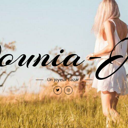
ounia-J
Un joyeux bazar !