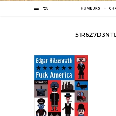
HUMEURS
CH
51R6Z7D3NT