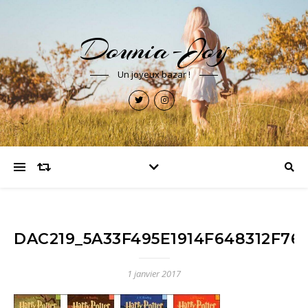
Dounia-Joy
Un joyeux bazar !
DAC219_5A33F495E1914F648312F76
1 janvier 2017