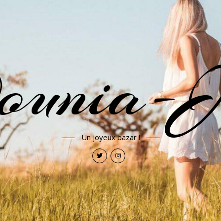
ounia-J
Un joyeux bazar !