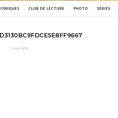
RONIQUES
CLUB DE LECTURE
PHOTO
SÉRIES
D3130BC9FDCE5E8FF9667
19 juin 2016