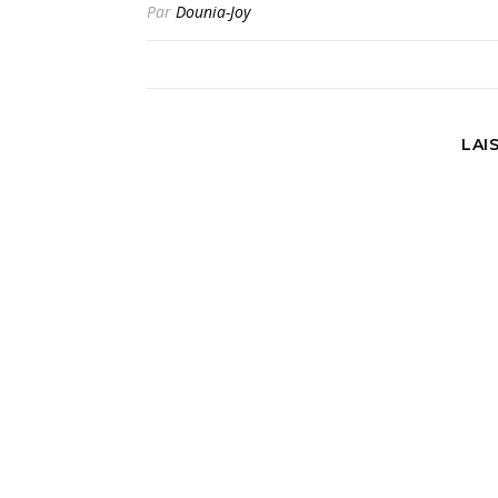
Par
Dounia-Joy
LAI