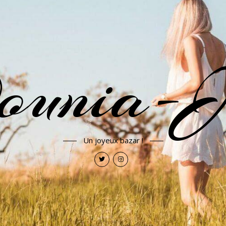
ounia-J
Un joyeux bazar !