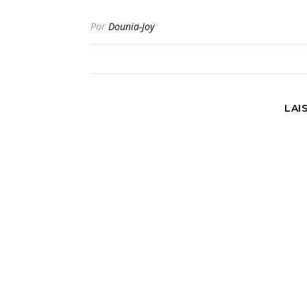
Par
Dounia-Joy
LAI