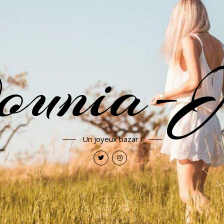
ounia-J
Un joyeux bazar !