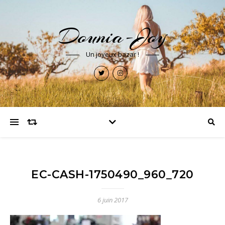
Dounia-Joy
Un joyeux bazar !
EC-CASH-1750490_960_720
6 juin 2017