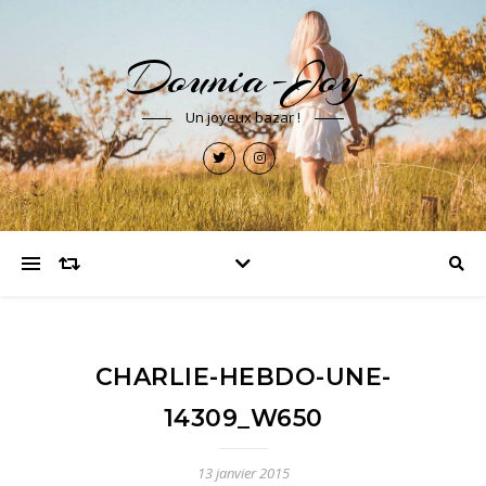
Dounia-Joy
Un joyeux bazar !
CHARLIE-HEBDO-UNE-
14309_W650
13 janvier 2015