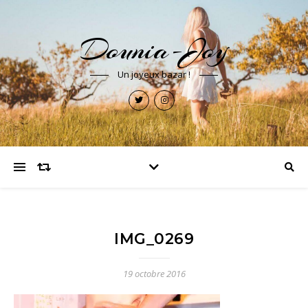
Dounia-Joy
Un joyeux bazar !
IMG_0269
19 octobre 2016