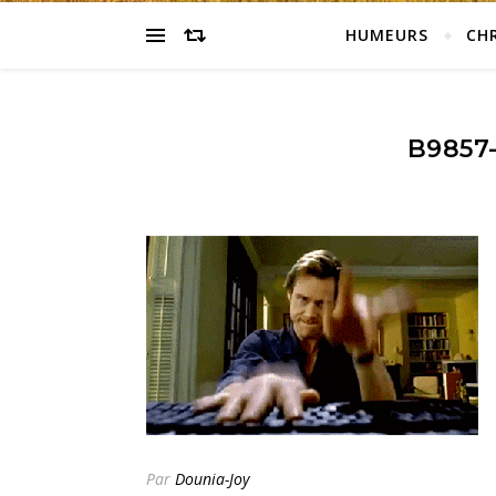
HUMEURS
CH
B9857
Par
Dounia-Joy