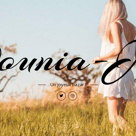
ounia-J
Un joyeux bazar !