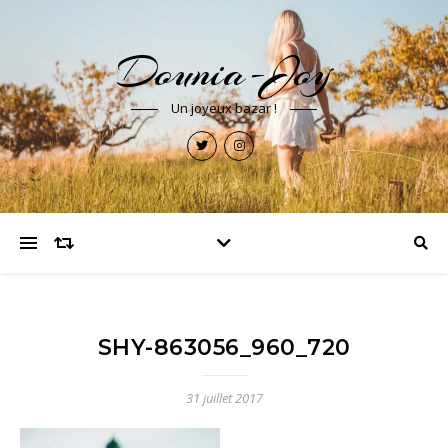
Dounia-Joy
Un joyeux bazar !
SHY-863056_960_720
31 juillet 2017