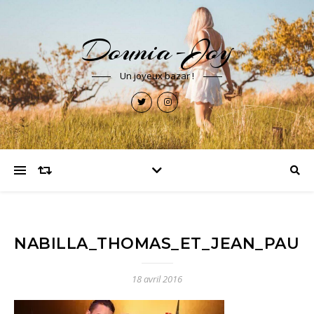
Dounia-Joy
Un joyeux bazar !
NABILLA_THOMAS_ET_JEAN_PAUL
18 avril 2016