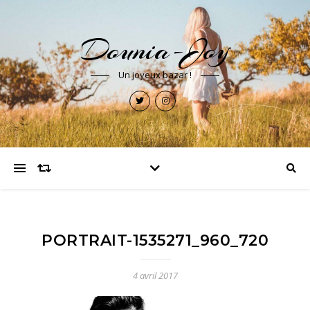
Dounia-Joy
Un joyeux bazar !
PORTRAIT-1535271_960_720
4 avril 2017