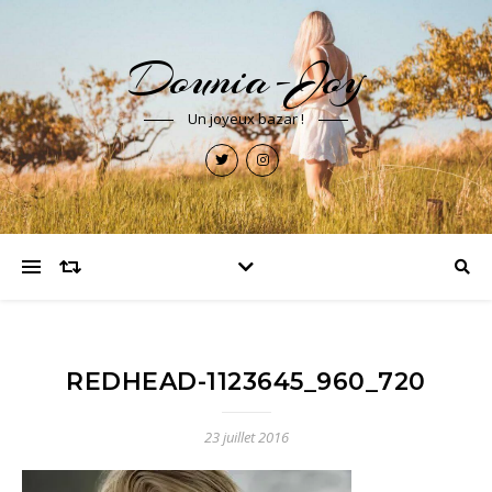
Dounia-Joy
Un joyeux bazar !
REDHEAD-1123645_960_720
23 juillet 2016