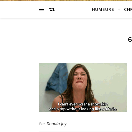
HUMEURS
CH
6
Par
Dounia-Joy