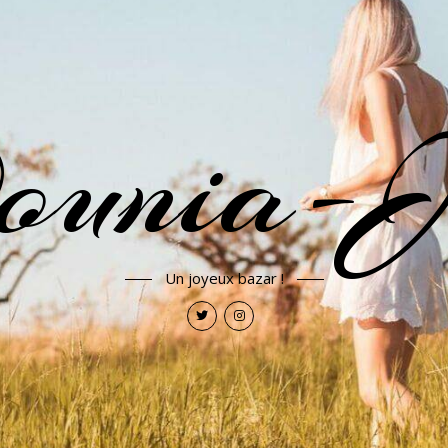
ounia-J
Un joyeux bazar !