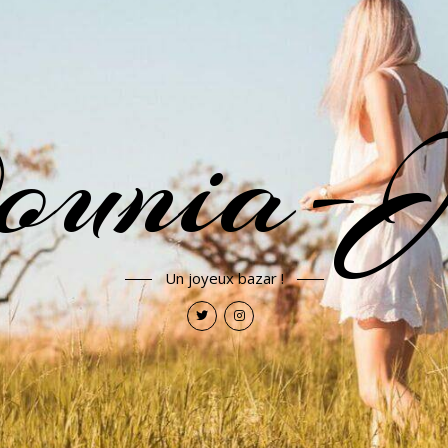
ounia-J
Un joyeux bazar !