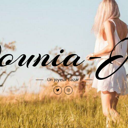
ounia-J
Un joyeux bazar !