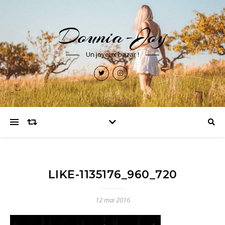
Dounia-Joy
Un joyeux bazar !
LIKE-1135176_960_720
12 mai 2016