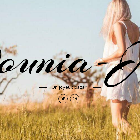
ounia-J
Un joyeux bazar !