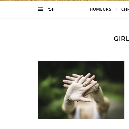
HUMEURS
CH
GIR