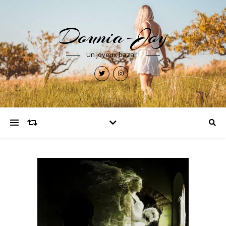
Dounia-Joy
Un joyeux bazar !