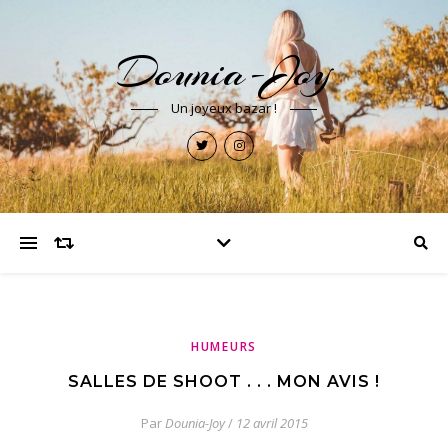
Dounia-Joy
Un joyeux bazar !
HUMEURS
SALLES DE SHOOT . . . MON AVIS !
Par
Dounia-Joy
/
12 avril 2015