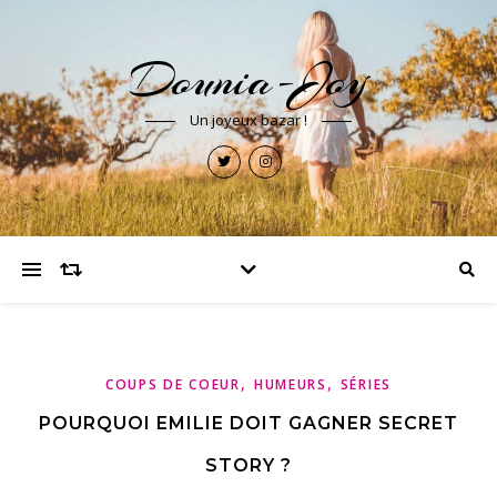
Dounia-Joy
Un joyeux bazar !
,
,
COUPS DE COEUR
HUMEURS
SÉRIES
POURQUOI EMILIE DOIT GAGNER SECRET
STORY ?