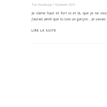
Par
Dounia-Joy
/
18 janvier 2015
Je clame haut et fort ici et là, que je ne ve
J’aurais aimé que tu sois un garçon… Je savai
LIRE LA SUITE