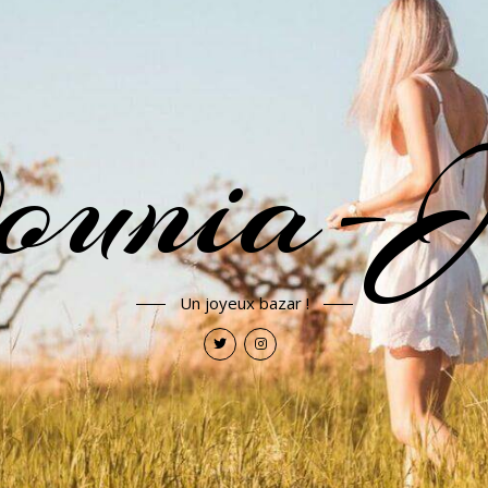
ounia-J
Un joyeux bazar !