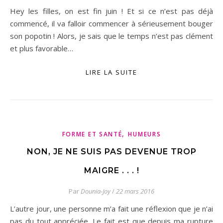
Hey les filles, on est fin juin ! Et si ce n’est pas déjà
commencé, il va falloir commencer à sérieusement bouger
son popotin ! Alors, je sais que le temps n’est pas clément
et plus favorable…
LIRE LA SUITE
,
FORME ET SANTÉ
HUMEURS
NON, JE NE SUIS PAS DEVENUE TROP
MAIGRE . . . !
Par
Dounia-Joy
/
22 mars 2016
L’autre jour, une personne m’a fait une réflexion que je n’ai
pas du tout appréciée. Le fait est que depuis ma rupture