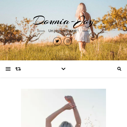
Dounia-Joy
Un joyeux bazar !