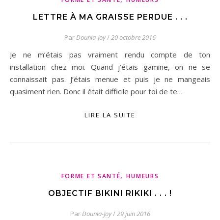
LETTRE À MA GRAISSE PERDUE . . .
Par
Dounia-Joy
/
20 octobre 2016
Je ne m’étais pas vraiment rendu compte de ton
installation chez moi. Quand j’étais gamine, on ne se
connaissait pas. J’étais menue et puis je ne mangeais
quasiment rien. Donc il était difficile pour toi de te…
LIRE LA SUITE
,
FORME ET SANTÉ
HUMEURS
OBJECTIF BIKINI RIKIKI . . . !
Par
Dounia-Joy
/
29 juin 2016