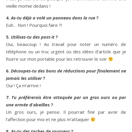
vieille momie dedans !
4.
As-tu déjà a volé un panneau dans la rue
?
Euh… Non ! Pourquoi faire ?!
5.
Utilises-tu des post-it
?
Oui, beaucoup ! Au travail pour noter un numéro de
téléphone ou un truc urgent ou des idées d’article que je
fourre sur mon portable pour les retrouver le soir
6.
Découpes-tu des bons de réductions pour finalement ne
jamais les utiliser
?
Oui ! Ça m’arrive !
7.
Tu préférerais être attaquée par un gros ours ou par
une armée
d’abeilles ?
Un gros ours, je pense. Il pourrait finir par avoir de
l’affection pour moi et ne plus m’attaquer
8.
As-tu des taches de rousseur
?