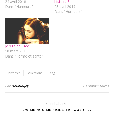
24 avril 2016
histoire ?
Dans "Humeurs"
23 avril 2019
Dans "Humeurs"
Je suis épuisée . . .
10 mars 2015
Dans "Forme et santé"
bizarres
questions
tag
Par
Dounia-Joy
7 Commentaires
PRÉCÉDENT
J'AIMERAIS ME FAIRE TATOUER . . .