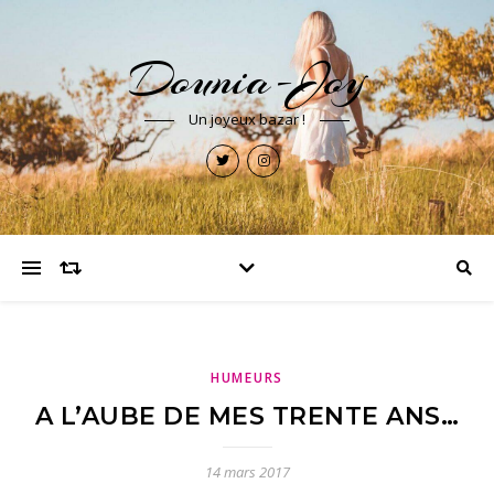
Dounia-Joy
Un joyeux bazar !
HUMEURS
A L’AUBE DE MES TRENTE ANS…
14 mars 2017