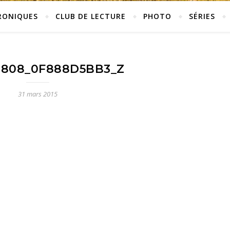
RONIQUES
CLUB DE LECTURE
PHOTO
SÉRIES
0808_0F888D5BB3_Z
31 mars 2015