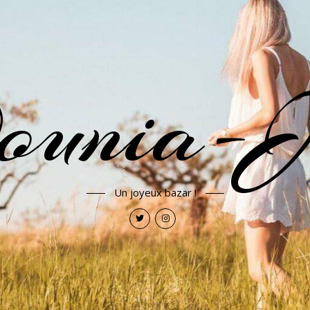
ounia-J
Un joyeux bazar !