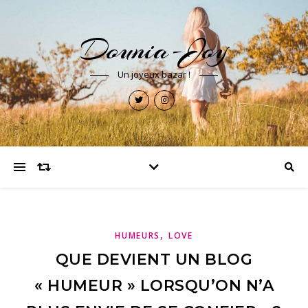
Dounia-Joy
Un joyeux bazar !
,
HUMEURS
LOVE
QUE DEVIENT UN BLOG
« HUMEUR » LORSQU’ON N’A