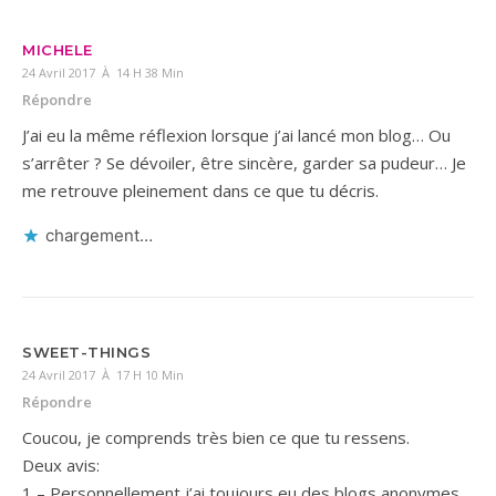
MICHELE
24 Avril 2017 À 14 H 38 Min
Répondre
J’ai eu la même réflexion lorsque j’ai lancé mon blog… Ou
s’arrêter ? Se dévoiler, être sincère, garder sa pudeur… Je
me retrouve pleinement dans ce que tu décris.
chargement…
SWEET-THINGS
24 Avril 2017 À 17 H 10 Min
Répondre
Coucou, je comprends très bien ce que tu ressens.
Deux avis:
1 – Personnellement j’ai toujours eu des blogs anonymes,