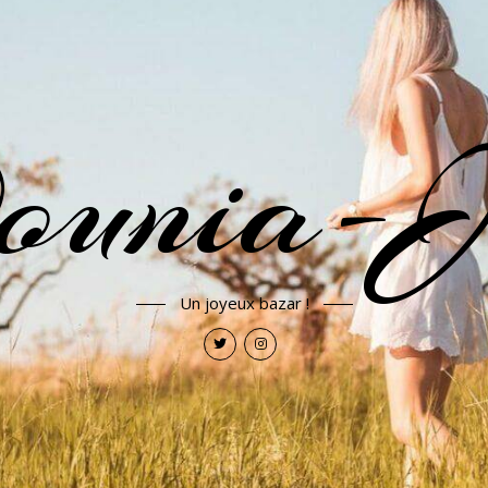
ounia-J
Un joyeux bazar !