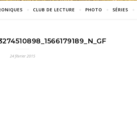
RONIQUES
CLUB DE LECTURE
PHOTO
SÉRIES
3274510898_1566179189_N_GF
24 février 2015