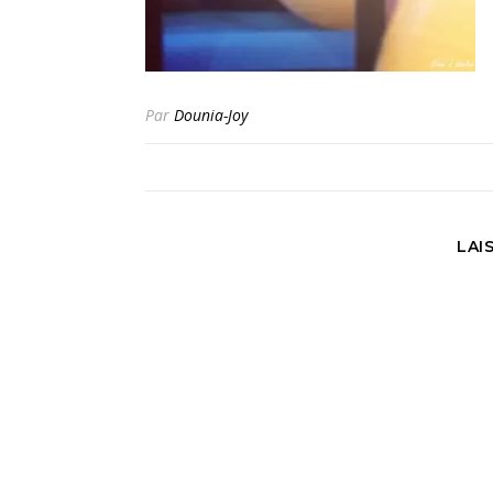
Par
Dounia-Joy
LAI