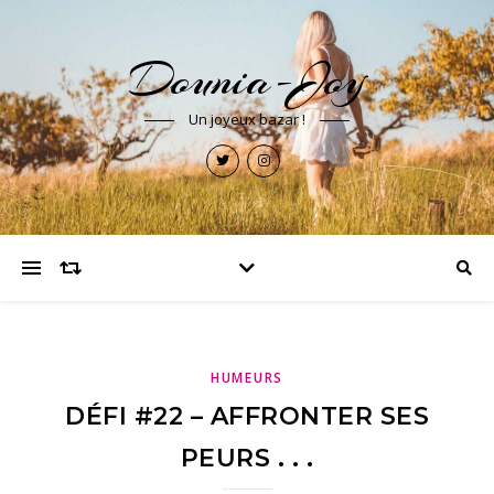
Dounia-Joy
Un joyeux bazar !
HUMEURS
DÉFI #22 – AFFRONTER SES
PEURS . . .