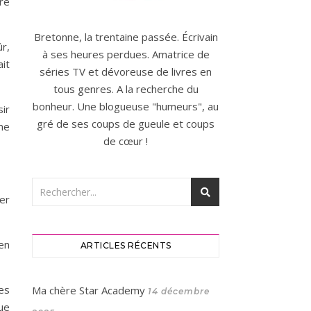
ire
Bretonne, la trentaine passée. Écrivain
ûr,
à ses heures perdues. Amatrice de
ait
séries TV et dévoreuse de livres en
tous genres. A la recherche du
bonheur. Une blogueuse "humeurs", au
ir
gré de ses coups de gueule et coups
me
de cœur !
ler
en
ARTICLES RÉCENTS
es
Ma chère Star Academy
14 décembre
ue