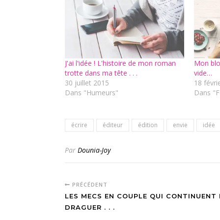
J'ai l'idée ! L'histoire de mon roman
Mon blo
trotte dans ma tête . . .
vide…
30 juillet 2015
18 févri
Dans "Humeurs"
Dans "F
écrire
éditeur
édition
envie
idée
Par
Dounia-Joy
PRÉCÉDENT
LES MECS EN COUPLE QUI CONTINUENT
DRAGUER . . .