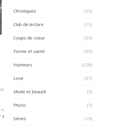
Chroniques
(25)
Club de lecture
(13)
Coups de coeur
(30)
Forme et santé
(30)
Humeurs
(326)
Love
(37)
es
Mode et beauté
(9)
Photo
(7)
T
 !
Séries
(19)