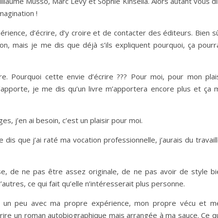
uillaume Musso, Marc Levy et Sophie Kinsella. Alors autant vous d
imagination !
érience, d’écrire, d’y croire et de contacter des éditeurs. Bien s
non, mais je me dis que déjà s’ils expliquent pourquoi, ça pourr
ire. Pourquoi cette envie d’écrire ??? Pour moi, pour mon plais
apporte, je me dis qu’un livre m’apportera encore plus et ça 
es, j’en ai besoin, c’est un plaisir pour moi.
me dis que j’ai raté ma vocation professionnelle, j’aurais du travail
e, de ne pas être assez originale, de ne pas avoir de style bi
autres, ce qui fait qu’elle n’intéresserait plus personne.
rt, un peu avec ma propre expérience, mon propre vécu et m
 écrire un roman autobiographique mais arrangée à ma sauce. Ce q