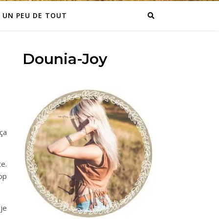
UN PEU DE TOUT
Dounia-Joy
 ça
te.
op
 je