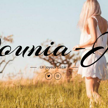
ounia-J
Un joyeux bazar !