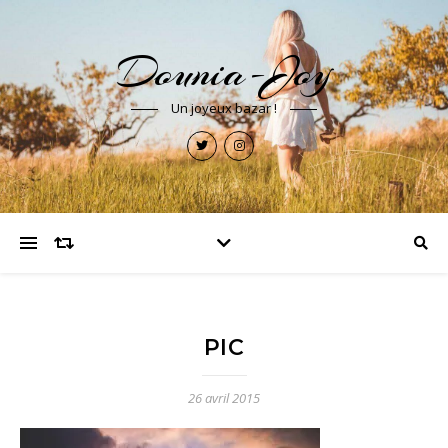
Dounia-Joy
Un joyeux bazar !
PIC
26 avril 2015