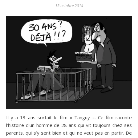
13 octobre 2014
Il y a 13 ans sortait le film « Tanguy ». Ce film raconte
l’histoire d’un homme de 28 ans qui vit toujours chez ses
parents, qui s’y sent bien et qui ne veut pas en partir. De