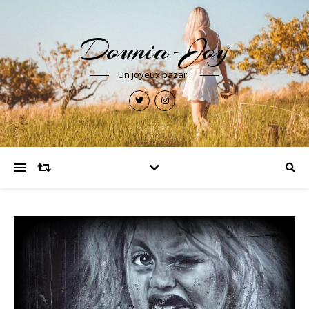
Dounia-Joy
Un joyeux bazar !