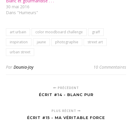
Blanc et gourmandise . . .
30 mai 2016
Dans "Humeurs"
art urbain
color moodboard challenge
graff
inspiration
jaune
photographie
street art
urban street
Par
Dounia-Joy
10 Commentaires
PRÉCÉDENT
ÉCRIT #14 - BLANC PUR
PLUS RÉCENT
ÉCRIT #15 - MA VÉRITABLE FORCE