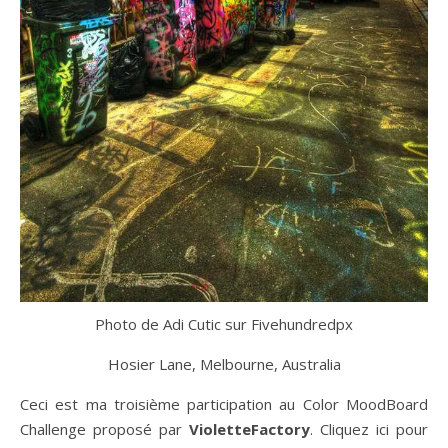
Photo de Adi Cutic sur Fivehundredpx
Hosier Lane, Melbourne, Australia
Ceci est ma troisième participation au Color MoodBoard
Challenge proposé par
VioletteFactory
. Cliquez ici pour