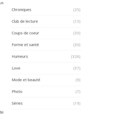
us
Chroniques
(25)
Club de lecture
(13)
Coups de coeur
(30)
Forme et santé
(30)
Humeurs
(326)
Love
(37)
Mode et beauté
(9)
Photo
(7)
Séries
(19)
 de