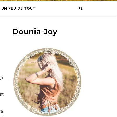
UN PEU DE TOUT
Dounia-Joy
je
ent
’ai