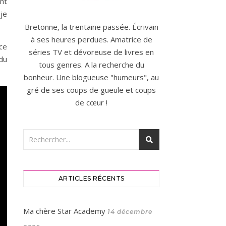
ent
 je
Bretonne, la trentaine passée. Écrivain
à ses heures perdues. Amatrice de
ce
séries TV et dévoreuse de livres en
 du
tous genres. A la recherche du
bonheur. Une blogueuse "humeurs", au
gré de ses coups de gueule et coups
de cœur !
ARTICLES RÉCENTS
Ma chère Star Academy
14 décembre