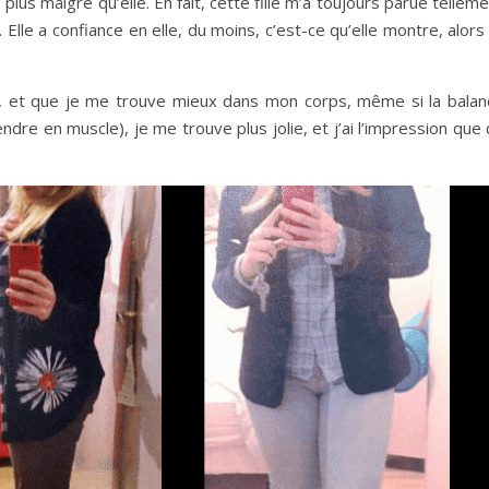
plus maigre qu’elle. En fait, cette fille m’a toujours parue tellem
 Elle a confiance en elle, du moins, c’est-ce qu’elle montre, alors
i, et que je me trouve mieux dans mon corps, même si la balan
endre en muscle), je me trouve plus jolie, et j’ai l’impression que