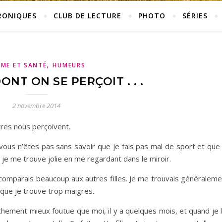
RONIQUES
CLUB DE LECTURE
PHOTO
SÉRIES
,
ME ET SANTÉ
HUMEURS
ONT ON SE PERÇOIT . . .
2 novembre 2014
utres nous perçoivent.
ous n’êtes pas sans savoir que je fais pas mal de sport et que 
 je me trouve jolie en me regardant dans le miroir.
me comparais beaucoup aux autres filles. Je me trouvais généralem
s que je trouve trop maigres.
 vachement mieux foutue que moi, il y a quelques mois, et quand je l