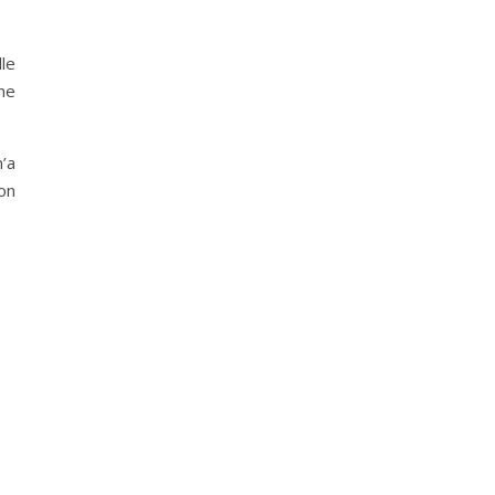
le
 ne
’a
son