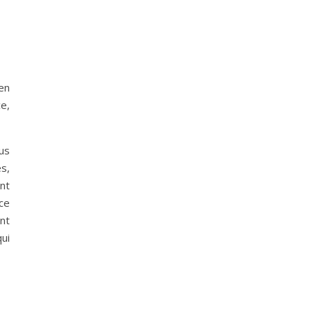
en
e,
ous
es,
nt
ce
nt
ui