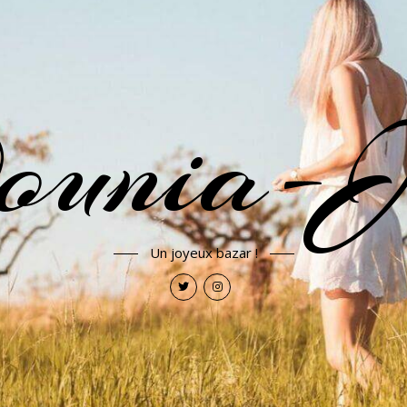
ounia-J
Un joyeux bazar !