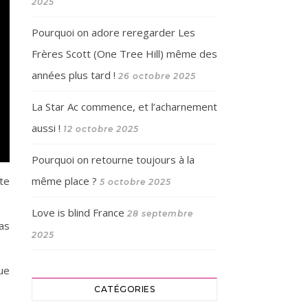
2025
Pourquoi on adore reregarder Les
Frères Scott (One Tree Hill) même des
années plus tard !
26 octobre 2025
La Star Ac commence, et l’acharnement
aussi !
12 octobre 2025
Pourquoi on retourne toujours à la
même place ?
te
5 octobre 2025
Love is blind France
28 septembre
as
2025
Que
CATÉGORIES