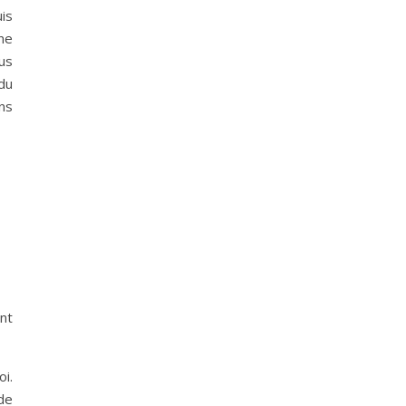
is
ine
lus
du
ins
ant
oi.
 de