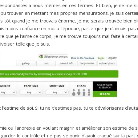
rrespondantes à nous-mêmes en ces termes. Et bien, je ne me su
ai pu trouver en mettant mes propres mensurations. Je suis certa
lus tôt quand je me trouvais énorme, je me serais trouvée bien p
is moins confiance en moi à l’époque, parce-que je n’aimais pas 
re que je l’aime ce corps, je me trouve toujours mal faite à certa
voiser telle que je suis.
 l’estime de soi. Si tu ne t’estimes pas, tu te dévaloriseras d’aut
mie ou l’anorexie en voulant maigrir et améliorer son estime de s
 garder le contrôle et ne pas se punir d’avoir craqué sur la part