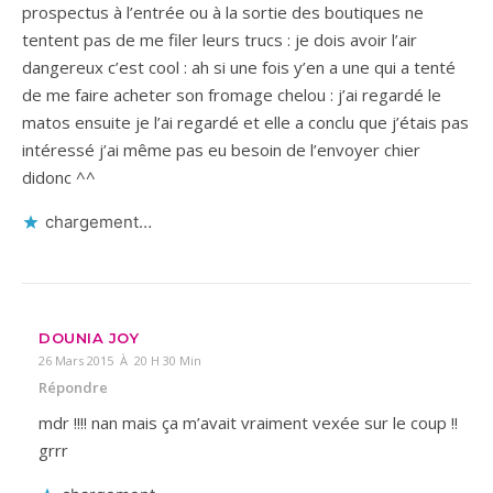
prospectus à l’entrée ou à la sortie des boutiques ne
tentent pas de me filer leurs trucs : je dois avoir l’air
dangereux c’est cool : ah si une fois y’en a une qui a tenté
de me faire acheter son fromage chelou : j’ai regardé le
matos ensuite je l’ai regardé et elle a conclu que j’étais pas
intéressé j’ai même pas eu besoin de l’envoyer chier
didonc ^^
chargement…
DOUNIA JOY
26 Mars 2015 À 20 H 30 Min
Répondre
mdr !!!! nan mais ça m’avait vraiment vexée sur le coup !!
grrr