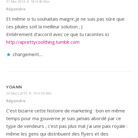
31 Mai 2014 À 18 H 40 Min
Répondre
Et même si tu souhaitais maigrir,je ne suis pas sûre que
ces pilules soit la meilleur solution ; )
Entièrement d’accord avec ce que tu racontes ici
http://aprettycoolthing.tumblr.com
chargement…
YOANN
26 Mars 2015 À 14 H 06 Min
Répondre
C’est bizarre cette histoire de marketing : bon en même
temps pour ma gouverne je suis jamais abordé par ce
type de vendeurs , c’est pas plus mal j’ai une paix royale :
même les gens qui distribuent des flyers et des