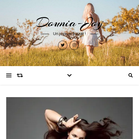
Dounia-Joy
Un joyeux bazar !