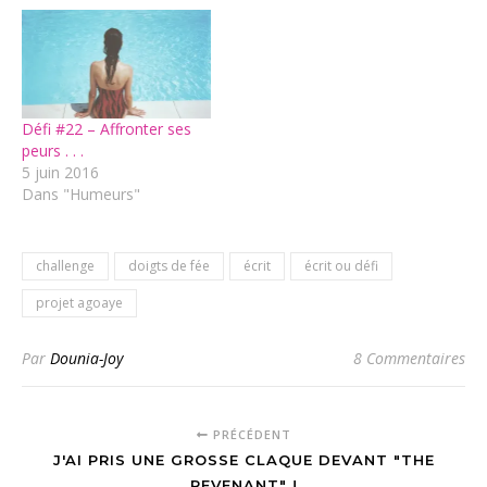
Défi #22 – Affronter ses
peurs . . .
5 juin 2016
Dans "Humeurs"
challenge
doigts de fée
écrit
écrit ou défi
projet agoaye
Par
Dounia-Joy
8 Commentaires
PRÉCÉDENT
J'AI PRIS UNE GROSSE CLAQUE DEVANT "THE
REVENANT" !