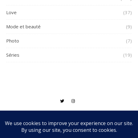
Love
(37)
Mode et beauté
(9)
Photo
(7)
Séries
(19)
2026 © Dounia-Joy |
Thème Bard par
WP Royal
.