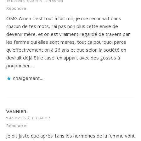
19 Décembre 2014 À 19 H 55 Min
Répondre
OMG Amen c’est tout à fait miii, je me reconnait dans
chacun de tes mots, j’ai pas non plus cette envie de
devenir mère, et on est vraiment regardé de travers par
les femme qui elles sont meres, tout ça pourquoi parce
qu’effectivement on à 26 ans et que selon la société on
devrait déjà être casé, en appart avec des gosses à
pouponner …
chargement…
VANNIER
9 Août 2016 À 16 H 41 Min
Répondre
Je dit juste que après 1ans les hormones de la femme vont