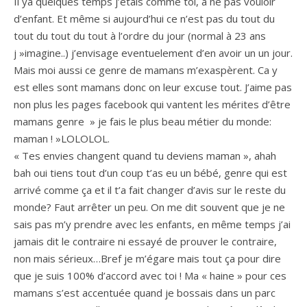
Il ya quelques temps j’étais comme toi, à ne pas vouloir
d’enfant. Et même si aujourd’hui ce n’est pas du tout du
tout du tout du tout à l’ordre du jour (normal à 23 ans
j »imagine..) j’envisage eventuelement d’en avoir un un jour.
Mais moi aussi ce genre de mamans m’exaspèrent. Ca y
est elles sont mamans donc on leur excuse tout. J’aime pas
non plus les pages facebook qui vantent les mérites d’être
mamans genre » je fais le plus beau métier du monde:
maman ! »LOLOLOL.
« Tes envies changent quand tu deviens maman », ahah
bah oui tiens tout d’un coup t’as eu un bébé, genre qui est
arrivé comme ça et il t’a fait changer d’avis sur le reste du
monde? Faut arrêter un peu. On me dit souvent que je ne
sais pas m’y prendre avec les enfants, en même temps j’ai
jamais dit le contraire ni essayé de prouver le contraire,
non mais sérieux…Bref je m’égare mais tout ça pour dire
que je suis 100% d’accord avec toi ! Ma « haine » pour ces
mamans s’est accentuée quand je bossais dans un parc