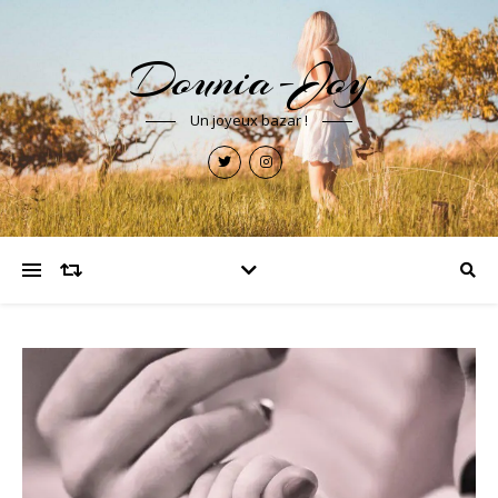
Dounia-Joy
Un joyeux bazar !