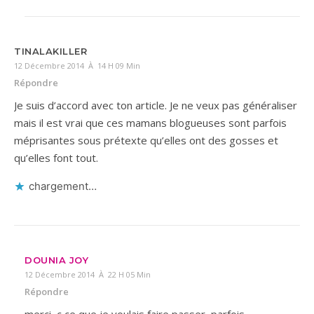
TINALAKILLER
12 Décembre 2014 À 14 H 09 Min
Répondre
Je suis d’accord avec ton article. Je ne veux pas généraliser
mais il est vrai que ces mamans blogueuses sont parfois
méprisantes sous prétexte qu’elles ont des gosses et
qu’elles font tout.
chargement…
DOUNIA JOY
12 Décembre 2014 À 22 H 05 Min
Répondre
merci, c ce que je voulais faire passer, parfois,