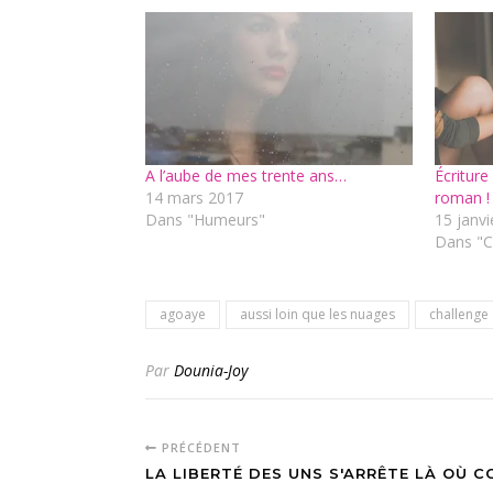
A l’aube de mes trente ans…
Écriture
14 mars 2017
roman !
Dans "Humeurs"
15 janv
Dans "C
agoaye
aussi loin que les nuages
challenge
Par
Dounia-Joy
PRÉCÉDENT
LA LIBERTÉ DES UNS S'ARRÊTE LÀ OÙ 