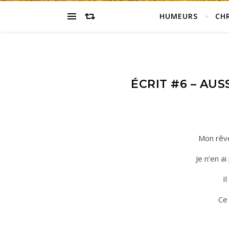
HUMEURS
CH
ÉCRIT #6 – AUSS
Mon rêve
Je n’en 
I
Ce 