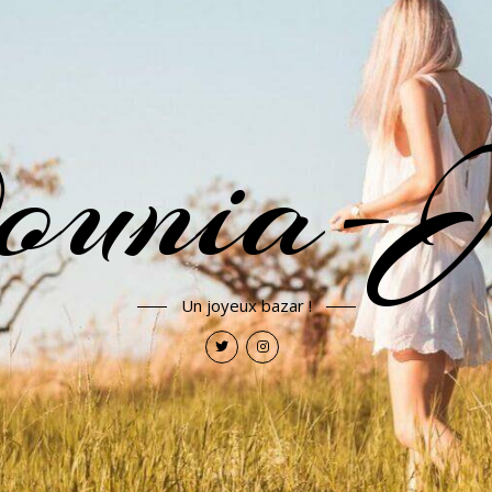
ounia-J
Un joyeux bazar !