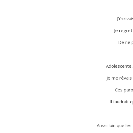
J’écriva
Je regret
De ne p
Adolescente, 
Je me rêvais
Ces parol
Il faudrait
Aussi loin que le